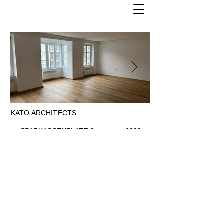
KATO ARCHITECTS
070
071
SPARKASSENPLATZ 2 6020
INNSBRUCK
office@kato.co.at