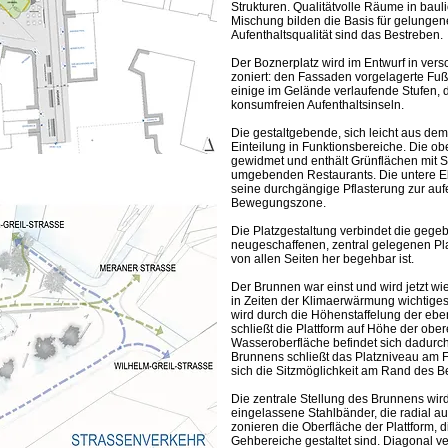
Strukturen. Qualitätvolle Räume in baulic
Mischung bilden die Basis für gelungene
Aufenthaltsqualität sind das Bestreben.
Der Boznerplatz wird im Entwurf in vers
zoniert: den Fassaden vorgelagerte Fu
einige im Gelände verlaufende Stufen,
konsumfreien Aufenthaltsinseln.
Die gestaltgebende, sich leicht aus d
Einteilung in Funktionsbereiche. Die ob
gewidmet und enthält Grünflächen mit 
umgebenden Restaurants. Die untere Eb
seine durchgängige Pflasterung zur auf
Bewegungszone.
Die Platzgestaltung verbindet die gege
neugeschaffenen, zentral gelegenen Pla
von allen Seiten her begehbar ist.
Der Brunnen war einst und wird jetzt wi
in Zeiten der Klimaerwärmung wichtiges
wird durch die Höhenstaffelung der ebe
schließt die Plattform auf Höhe der o
Wasseroberfläche befindet sich dadurc
Brunnens schließt das Platzniveau am 
sich die Sitzmöglichkeit am Rand des B
Die zentrale Stellung des Brunnens wird
eingelassene Stahlbänder, die radial auf
zonieren die Oberfläche der Plattform,
Gehbereiche gestaltet sind. Diagonal ver