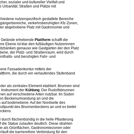
her, sozialer und kultureller Vielfalt und
 Urbanität. Straßen und Plätze mit
chiedene nutzerspezifisch gestaltete Bereiche
ßgängerbereiche, verkehrsberuhigten Kfz-Zonen,
 der abgehobene Platz mit Gastronomie und
em Gelände erhebende
Plattform
schafft die
ere Ebene ist klar den fußläufigen Nutzerinnen
Sitzbänken genauso wie Gastgärten der den Platz
ene, der Platz- und Straßenraum, wird durch
enthalts- und beruhigten Fahr- und
bene Fassadenkontur mittels der
ttform, die durch ein verlaufendes Stufenband
eder als zentrales Element etabliert. Brunnen sind
 Instrument der
Kühlung
. Der Rudolfsbrunnen
nen auf verschiedene Arten nutzbar. Im Süden
beren Beckenumrandung an und die
h auf bodenebene. Auf der Nordseite des
Fußpunkt des Brunnenbeckens an und es bietet
eckens.
 durch flächenbündig in die helle Pflasterung
 die Statue zulaufen deutlich. Diese strahlen
 die als Grünflächen, Gastronomiezonen oder
läuft die barrierefreie Verbindung für den