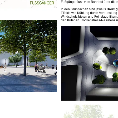
Fußgängerfluss vom Bahnhof über die n
In den Grünflächen sind jeweils
Baumg
Effekte wie Kühlung durch Verdunstung
Windschutz bieten und Feinstaub filter
den Kriterien Trockenstress-Resistenz u