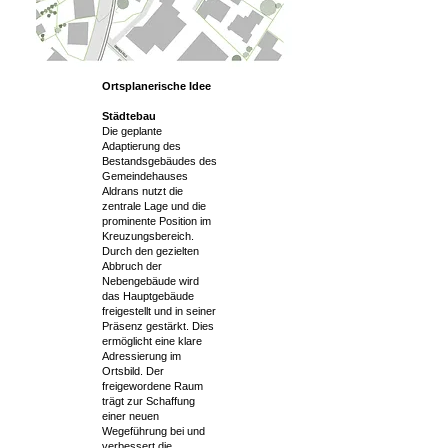
Ortsplanerische Idee
Städtebau
Die geplante
Adaptierung des
Bestandsgebäudes des
Gemeindehauses
Aldrans nutzt die
zentrale Lage und die
prominente Position im
Kreuzungsbereich.
Durch den gezielten
Abbruch der
Nebengebäude wird
das Hauptgebäude
freigestellt und in seiner
Präsenz gestärkt. Dies
ermöglicht eine klare
Adressierung im
Ortsbild. Der
freigewordene Raum
trägt zur Schaffung
einer neuen
Wegeführung bei und
verbessert die