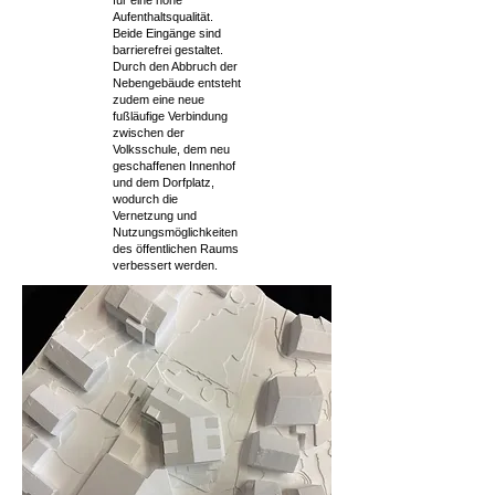
für eine hohe
Aufenthaltsqualität.
Beide Eingänge sind
barrierefrei gestaltet.
Durch den Abbruch der
Nebengebäude entsteht
zudem eine neue
fußläufige Verbindung
zwischen der
Volksschule, dem neu
geschaffenen Innenhof
und dem Dorfplatz,
wodurch die
Vernetzung und
Nutzungsmöglichkeiten
des öffentlichen Raums
verbessert werden.