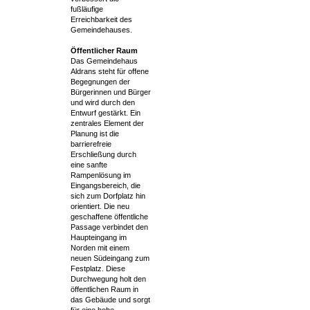
fußläufige
Erreichbarkeit des
Gemeindehauses.
Öffentlicher Raum
Das Gemeindehaus
Aldrans steht für offene
Begegnungen der
Bürgerinnen und Bürger
und wird durch den
Entwurf gestärkt. Ein
zentrales Element der
Planung ist die
barrierefreie
Erschließung durch
eine sanfte
Rampenlösung im
Eingangsbereich, die
sich zum Dorfplatz hin
orientiert. Die neu
geschaffene öffentliche
Passage verbindet den
Haupteingang im
Norden mit einem
neuen Südeingang zum
Festplatz. Diese
Durchwegung holt den
öffentlichen Raum in
das Gebäude und sorgt