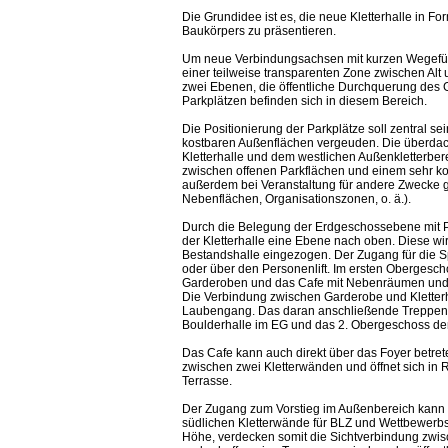
Die Grundidee ist es, die neue Kletterhalle in F
Baukörpers zu präsentieren.
Um neue Verbindungsachsen mit kurzen Wegefüh
einer teilweise transparenten Zone zwischen Al
zwei Ebenen, die öffentliche Durchquerung des 
Parkplätzen befinden sich in diesem Bereich.
Die Positionierung der Parkplätze soll zentral 
kostbaren Außenflächen vergeuden. Die überdach
Kletterhalle und dem westlichen Außenkletterber
zwischen offenen Parkflächen und einem sehr k
außerdem bei Veranstaltung für andere Zwecke g
Nebenflächen, Organisationszonen, o. ä.).
Durch die Belegung der Erdgeschossebene mit Pa
der Kletterhalle eine Ebene nach oben. Diese wi
Bestandshalle eingezogen. Der Zugang für die Sp
oder über den Personenlift. Im ersten Obergesch
Garderoben und das Cafe mit Nebenräumen und 
Die Verbindung zwischen Garderobe und Kletterh
Laubengang. Das daran anschließende Treppenh
Boulderhalle im EG und das 2. Obergeschoss der 
Das Cafe kann auch direkt über das Foyer betret
zwischen zwei Kletterwänden und öffnet sich in 
Terrasse.
Der Zugang zum Vorstieg im Außenbereich kann dir
südlichen Kletterwände für BLZ und Wettbewerbs
Höhe, verdecken somit die Sichtverbindung zwi