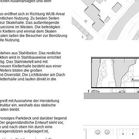
tlichen Außenanlagen und dem
o eröffnet sich in Richtung WUB-Areal
ntlichen Nutzung. Zu beiden Seiten
d zur Skatehalle. Das außenliegende
uerzone im Westen. Die befestigten
m Klettern und einmal dem Skaten
aten laden die Besucher zur Benützung
lle Nutzung.
stehen aus Stahlbeton. Das restliche
ion wird in Stahlbauweise errichtet
g. Das Stahlskelett wird mit
neuen Kletterhalle besteht aus einer
eiters bilden die großen
d Diversität. Die Lichtbänder am Dach
etterhalle und laufen direkt in die
eift mit Ausnahme der Herstellung
ruktur ein, weshalb das statische
lten bleibt.
chossiges Parkdeck und darüber liegend
er gegenständliche Entwurf sieht vor,
n und nach oben hin durch eine
ragenstützen aufgelagert ist,