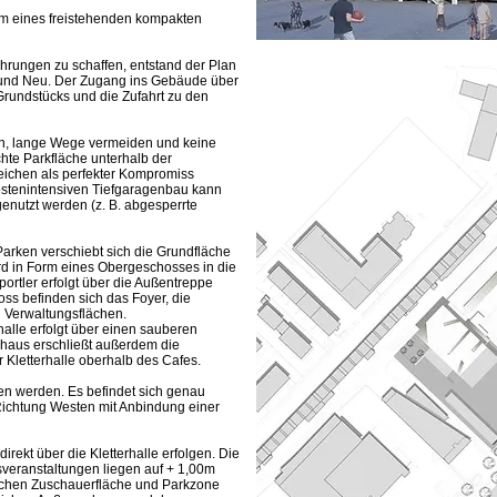
orm eines freistehenden kompakten
rungen zu schaffen, entstand der Plan
t und Neu. Der Zugang ins Gebäude über
Grundstücks und die Zufahrt zu den
sein, lange Wege vermeiden und keine
te Parkfläche unterhalb der
eichen als perfekter Kompromiss
ostenintensiven Tiefgaragenbau kann
enutzt werden (z. B. abgesperrte
rken verschiebt sich die Grundfläche
rd in Form eines Obergeschosses in die
ortler erfolgt über die Außentreppe
oss befinden sich das Foyer, die
Verwaltungsflächen.
alle erfolgt über einen sauberen
aus erschließt außerdem die
Kletterhalle oberhalb des Cafes.
en werden. Es befindet sich genau
Richtung Westen mit Anbindung einer
ekt über die Kletterhalle erfolgen. Die
veranstaltungen liegen auf + 1,00m
schen Zuschauerfläche und Parkzone