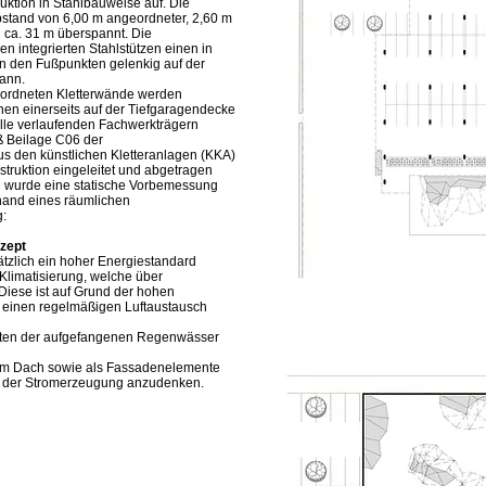
uktion in Stahlbauweise auf. Die
 Abstand von 6,00 m angeordneter, 2,60 m
 ca. 31 m überspannt. Die
n integrierten Stahlstützen einen in
n den Fußpunkten gelenkig auf der
kann.
geordneten Kletterwände werden
nnen einerseits auf der Tiefgaragendecke
alle verlaufenden Fachwerkträgern
 Beilage C06 der
 den künstlichen Kletteranlagen (KKA)
truktion eingeleitet und abgetragen
n wurde eine statische Vorbemessung
nhand eines räumlichen
g:
zept
tzlich ein hoher Energiestandard
 Klimatisierung, welche über
Diese ist auf Grund der hohen
m einen regelmäßigen Luftaustausch
lten der aufgefangenen Regenwässer
em Dach sowie als Fassadenelemente
rm der Stromerzeugung anzudenken.