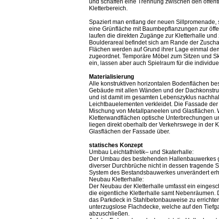
und schaffen eine Trennung zwischen den öffen
Kletterbereich.
Spaziert man entlang der neuen Sillpromenade, s
eine Grünfläche mit Baumbepflanzungen zur öffe
laufen die direkten Zugänge zur Kletterhalle un
Boulderareal befindet sich am Rande der Zuscha
Flächen werden auf Grund ihrer Lage einmal de
zugeordnet. Temporäre Möbel zum Sitzen und Sk
ein, lassen aber auch Spielraum für die individue
Materialisierung
Alle konstruktiven horizontalen Bodenflächen be
Gebäude mit allen Wänden und der Dachkonstrukt
und ist damit im gesamten Lebenszyklus nachhalti
Leichtbauelementen verkleidet. Die Fassade der 
Mischung von Metallpaneelen und Glasflächen. W
Kletterwandflächen optische Unterbrechungen un
liegen direkt oberhalb der Verkehrswege in der Kl
Glasflächen der Fassade über.
statisches Konzept
Umbau Leichtathletik– und Skaterhalle:
Der Umbau des bestehenden Hallenbauwerkes gr
diverser Durchbrüche nicht in dessen tragende St
System des Bestandsbauwerkes unverändert erha
Neubau Kletterhalle:
Der Neubau der Kletterhalle umfasst ein einges
die eigentliche Kletterhalle samt Nebenräumen. D
das Parkdeck in Stahlbetonbauweise zu errichte
unterzugslose Flachdecke, welche auf den Tiefga
abzuschließen.