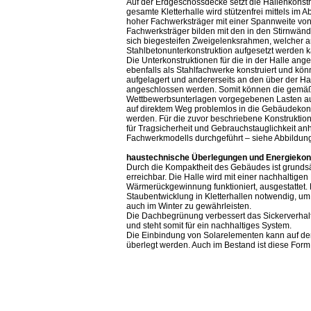
Auf der Erdgeschossdecke setzt die Hallenkonstr
gesamte Kletterhalle wird stützenfrei mittels im
hoher Fachwerksträger mit einer Spannweite von
Fachwerksträger bilden mit den in den Stirnwände
sich biegesteifen Zweigelenksrahmen, welcher a
Stahlbetonunterkonstruktion aufgesetzt werden 
Die Unterkonstruktionen für die in der Halle an
ebenfalls als Stahlfachwerke konstruiert und kö
aufgelagert und andererseits an den über der H
angeschlossen werden. Somit können die gemäß
Wettbewerbsunterlagen vorgegebenen Lasten aus
auf direktem Weg problemlos in die Gebäudekons
werden. Für die zuvor beschriebene Konstruktio
für Tragsicherheit und Gebrauchstauglichkeit a
Fachwerkmodells durchgeführt – siehe Abbildun
haustechnische Überlegungen und Energiekon
Durch die Kompaktheit des Gebäudes ist grundsä
erreichbar. Die Halle wird mit einer nachhaltigen
Wärmerückgewinnung funktioniert, ausgestattet. 
Staubentwicklung in Kletterhallen notwendig, u
auch im Winter zu gewährleisten.
Die Dachbegrünung verbessert das Sickerverha
und steht somit für ein nachhaltiges System.
Die Einbindung von Solarelementen kann auf d
überlegt werden. Auch im Bestand ist diese Fo