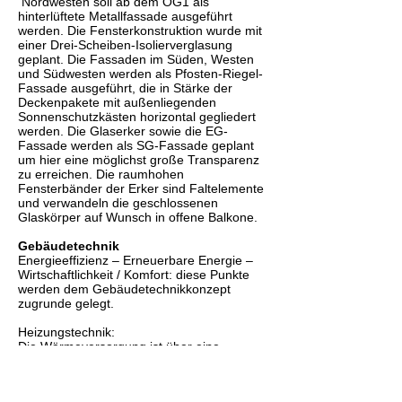
Nordwesten soll ab dem OG1 als
hinterlüftete Metallfassade ausgeführt
werden. Die Fensterkonstruktion wurde mit
einer Drei-Scheiben-Isolierverglasung
geplant. Die Fassaden im Süden, Westen
und Südwesten werden als Pfosten-Riegel-
Fassade ausgeführt, die in Stärke der
Deckenpakete mit außenliegenden
Sonnenschutzkästen horizontal gegliedert
werden. Die Glaserker sowie die EG-
Fassade werden als SG-Fassade geplant
um hier eine möglichst große Transparenz
zu erreichen. Die raumhohen
Fensterbänder der Erker sind Faltelemente
und verwandeln die geschlossenen
Glaskörper auf Wunsch in offene Balkone.
Gebäudetechnik
Energieeffizienz – Erneuerbare Energie –
Wirtschaftlichkeit / Komfort: diese Punkte
werden dem Gebäudetechnikkonzept
zugrunde gelegt.
Heizungstechnik:
Die Wärmeversorgung ist über eine
Wärmepumpenanlage mit Wärmequelle
Erde (Erdsondenfeld) sowie in Redundanz
mit Luft geplant. Eine Grundwassernutzung