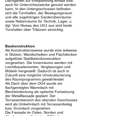
Dachgarten zur Entspannung einlädt bzw.
auch für Unterrichtszwecke genutzt werden
kann. In den Untergeschossen befinden
sich die Turnhallen, der Bewegungsraum
und alle zugehörigen Garderobenräume
sowie Nebenräume für Technik, Lager, u.
dgl. Vom Niveau des UG1 aus sind beide
Turnhallen über Tribünen einsichtig.
Baukonstruktion
Als Konstruktionsweise wurde eine teilweise
in Stützen, Wandscheiben und Flachdecken
aufgelöste Stahlbetonkonstruktion
vorgesehen. Die Innenräume werden mit
Leichtbauelementen, Verglasungen und
Möbeln hergestellt. Dadurch ist auch in
Zukunft eine mögliche Umstrukturierung
des Raumprogramms gewährleistet.
Als Dach über dem OG4 wurde ein
flachgeneigtes Warmdach mit
Blecheindeckung als optische Fortsetzung
der Metallfassade geplant. Der
Terrassenbereich des obersten Geschosses
wird als Umkehrdach mit Terrassenbelag
bzw. Gründach vorgesehen.
Die Fassade im Osten, Norden und