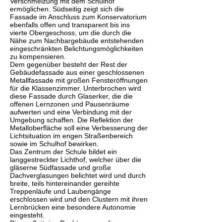
Verschmelzung mit dem Schulhof
ermöglichen. Südseitig zeigt sich die
Fassade im Anschluss zum Konservatorium
ebenfalls offen und transparent bis ins
vierte Obergeschoss, um die durch die
Nähe zum Nachbargebäude entstehenden
eingeschränkten Belichtungsmöglichkeiten
zu kompensieren.
Dem gegenüber besteht der Rest der
Gebäudefassade aus einer geschlossenen
Metallfassade mit großen Fensteröffnungen
für die Klassenzimmer. Unterbrochen wird
diese Fassade durch Glaserker, die die
offenen Lernzonen und Pausenräume
aufwerten und eine Verbindung mit der
Umgebung schaffen. Die Reflektion der
Metalloberfläche soll eine Verbesserung der
Lichtsituation im engen Straßenbereich
sowie im Schulhof bewirken.
Das Zentrum der Schule bildet ein
langgestreckter Lichthof, welcher über die
gläserne Südfassade und große
Dachverglasungen belichtet wird und durch
breite, teils hintereinander gereihte
Treppenläufe und Laubengänge
erschlossen wird und den Clustern mit ihren
Lernbrücken eine besondere Autonomie
eingesteht.