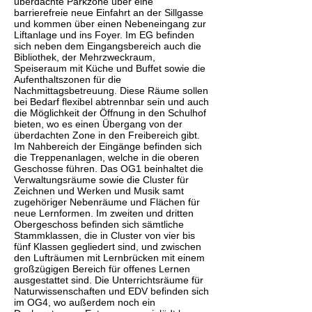
überdachte Parkzone über eine
barrierefreie neue Einfahrt an der Sillgasse
und kommen über einen Nebeneingang zur
Liftanlage und ins Foyer. Im EG befinden
sich neben dem Eingangsbereich auch die
Bibliothek, der Mehrzweckraum,
Speiseraum mit Küche und Buffet sowie die
Aufenthaltszonen für die
Nachmittagsbetreuung. Diese Räume sollen
bei Bedarf flexibel abtrennbar sein und auch
die Möglichkeit der Öffnung in den Schulhof
bieten, wo es einen Übergang von der
überdachten Zone in den Freibereich gibt.
Im Nahbereich der Eingänge befinden sich
die Treppenanlagen, welche in die oberen
Geschosse führen. Das OG1 beinhaltet die
Verwaltungsräume sowie die Cluster für
Zeichnen und Werken und Musik samt
zugehöriger Nebenräume und Flächen für
neue Lernformen. Im zweiten und dritten
Obergeschoss befinden sich sämtliche
Stammklassen, die in Cluster von vier bis
fünf Klassen gegliedert sind, und zwischen
den Lufträumen mit Lernbrücken mit einem
großzügigen Bereich für offenes Lernen
ausgestattet sind. Die Unterrichtsräume für
Naturwissenschaften und EDV befinden sich
im OG4, wo außerdem noch ein